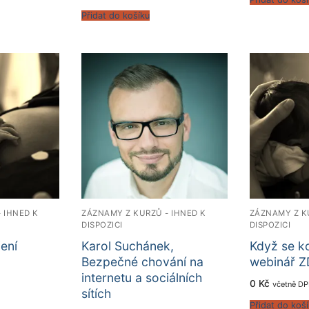
Přidat do košíku
 IHNED K
ZÁZNAMY Z KURZŮ - IHNED K
ZÁZNAMY Z K
DISPOZICI
DISPOZICI
jení
Karol Suchánek,
Když se ko
Bezpečné chování na
webinář 
internetu a sociálních
0
Kč
včetně D
sítích
Přidat do koš