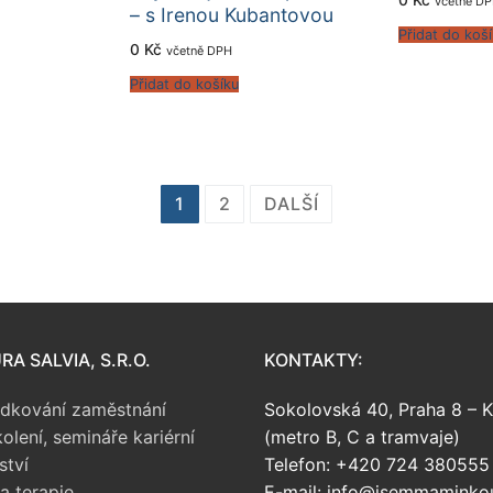
včetně D
– s Irenou Kubantovou
Přidat do koš
0
Kč
včetně DPH
Přidat do košíku
1
2
DALŠÍ
A SALVIA, S.R.O.
KONTAKTY:
edkování zaměstnání
Sokolovská 40, Praha 8 – K
kolení, semináře
kariérní
(metro B, C a tramvaje)
ství
Telefon: +420 724 380555
a terapie
E-mail: info@jsemmaminko