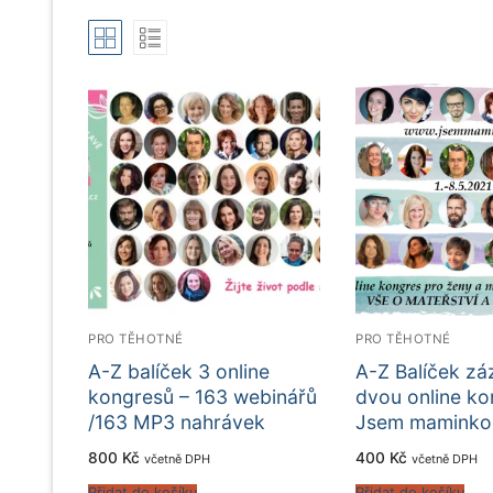
PRO TĚHOTNÉ
PRO TĚHOTNÉ
A-Z balíček 3 online
A-Z Balíček z
kongresů – 163 webinářů
dvou online k
/163 MP3 nahrávek
Jsem maminko
800
Kč
400
Kč
včetně DPH
včetně DPH
Přidat do košíku
Přidat do košíku