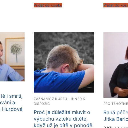
Přidat do košíku
Přidat do koš
tě i smrti,
ZÁZNAMY Z KURZŮ - IHNED K
ování a
DISPOZICI
PRO TĚHOTN
a Hurdová
Proč je důležité mluvit o
Raná péče
výbuchu vzteku dítěte,
Jitka Barl
když už je dítě v pohodě
0
Kč