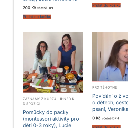
Přidat do košíku
200
Kč
včetně DPH
Přidat do košíku
PRO TĚHOTNÉ
Povídání o živo
ZÁZNAMY Z KURZŮ - IHNED K
o dětech, cest
DISPOZICI
psaní, Veronik
Pomůcky do packy
(montessori aktivity pro
0
Kč
včetně DPH
děti 0-3 roky), Lucie
Přidat do košíku