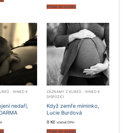
Přidat do košíku
URZŮ - IHNED K
ZÁZNAMY Z KURZŮ - IHNED K
DISPOZICI
jení nedaří,
Když zemře miminko,
ZDARMA
Lucie Burdová
0
Kč
PH
včetně DPH
íku
Přidat do košíku