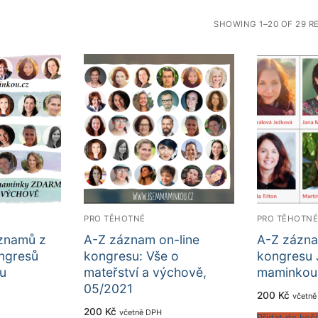
SHOWING 1–20 OF 29 R
PRO TĚHOTNÉ
PRO TĚHOTN
áznamů z
A-Z záznam on-line
A-Z zázna
ongresů
kongresu: Vše o
kongresu
u
mateřství a výchově,
maminkou,
05/2021
200
Kč
včetně
200
Kč
včetně DPH
Přidat do koš