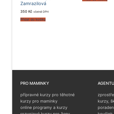
Zamrazilová
350
Kč
včetně DPH
Přidat do košíku
Stránkování
příspěvků
PRO MAMINKY
AGENTUR
přípravné kurzy pro těhotné
zprostř
kurzy pro maminky
kurzy, š
online programy a kurzy
poraden
rozvojové kurzy pro ženy
koučink 