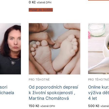
0
Kč
včetně DPH
Přidat do košíku
PRO TĚHOTNÉ
PRO TĚHOTN
sori
Od poporodních depresí
Online kur
ichaela
k životní spokojenosti ,
výživa dět
Martina Chomátová
4 let
150
Kč
500
Kč
včetně DPH
včetn