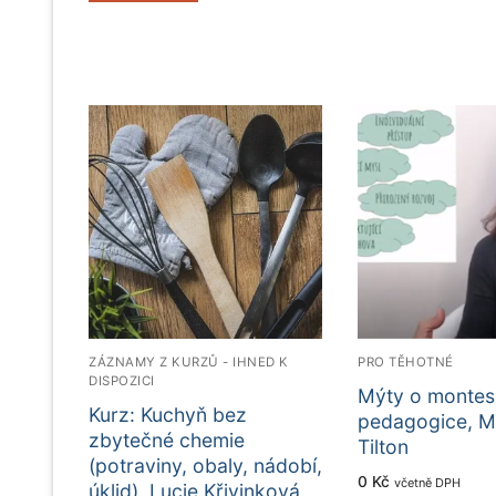
ZÁZNAMY Z KURZŮ - IHNED K
PRO TĚHOTNÉ
DISPOZICI
Mýty o montes
Kurz: Kuchyň bez
pedagogice, M
zbytečné chemie
Tilton
(potraviny, obaly, nádobí,
0
Kč
včetně DPH
úklid), Lucie Křivinková