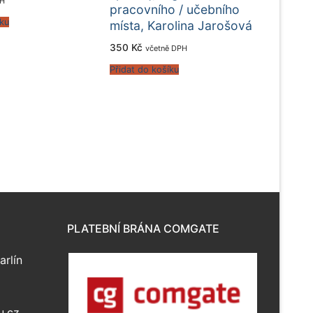
PH
pracovního / učebního
íku
místa, Karolina Jarošová
350
Kč
včetně DPH
Přidat do košíku
PLATEBNÍ BRÁNA COMGATE
arlín
u.cz