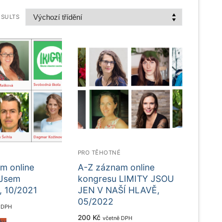
ESULTS
É
PRO TĚHOTNÉ
m online
A-Z záznam online
 Jsem
kongresu LIMITY JSOU
 10/2021
JEN V NAŠÍ HLAVĚ,
05/2022
 DPH
200
Kč
včetně DPH
íku