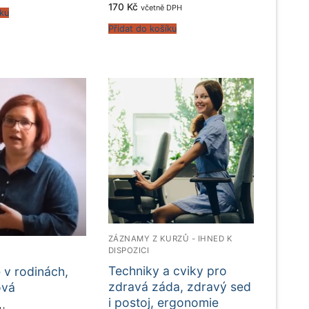
170
Kč
včetně DPH
íku
Přidat do košíku
ZÁZNAMY Z KURZŮ - IHNED K
DISPOZICI
É
Techniky a cviky pro
 v rodinách,
zdravá záda, zdravý sed
ová
i postoj, ergonomie