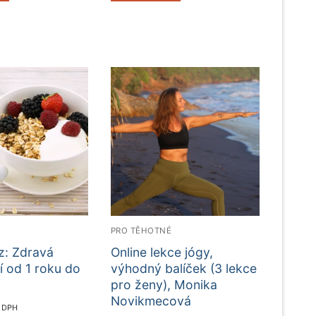
É
PRO TĚHOTNÉ
z: Zdravá
Online lekce jógy,
í od 1 roku do
výhodný balíček (3 lekce
pro ženy), Monika
Novikmecová
ě DPH