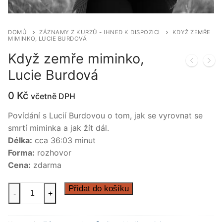
DOMŮ
ZÁZNAMY Z KURZŮ - IHNED K DISPOZICI
KDYŽ ZEMŘE
MIMINKO, LUCIE BURDOVÁ
Když zemře miminko,
Lucie Burdová
0
Kč
včetně DPH
Povídání s Lucií Burdovou o tom, jak se vyrovnat se
smrtí miminka a jak žít dál.
Délka:
cca 36:03 minut
Forma:
rozhovor
Cena:
zdarma
Když
Přidat do košíku
-
+
zemře
miminko,