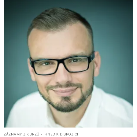
ZÁZNAMY Z KURZŮ - IHNED K DISPOZICI