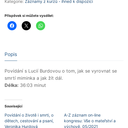
Kategorie:
Záznamy z kurzů - ihned k dispozici
Lucie
Burdová
množství
Příspěvek si můžete vysdílet:
Popis
Povídání s Lucií Burdovou o tom, jak se vyrovnat se
smrtí miminka a jak žít dál.
Délka:
36:03 minut
Související
Povídání o životě i smrti, o
A-Z záznam on-line
dětech, cestování a psaní,
kongresu: Vše o mateřství a
Veronika Hurdová
výchově, 05/2021