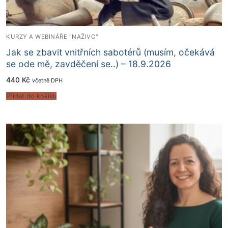
KURZY A WEBINÁŘE "NAŽIVO"
Jak se zbavit vnitřních sabotérů (musím, očekává
se ode mě, zavděčení se..) – 18.9.2026
440
Kč
včetně DPH
Přidat do košíku