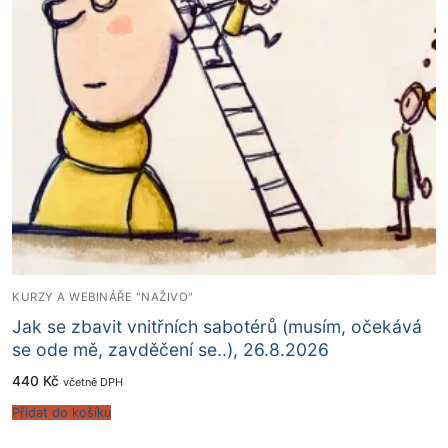
KURZY A WEBINÁŘE "NAŽIVO"
Jak se zbavit vnitřních sabotérů (musím, očekává
se ode mě, zavděčení se..), 26.8.2026
440
Kč
včetně DPH
Přidat do košíku