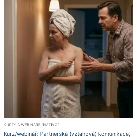
KURZY A WEBINÁŘE "NAŽIVO"
Kurz/webinář: Partnerská (vztahová) komunikace,