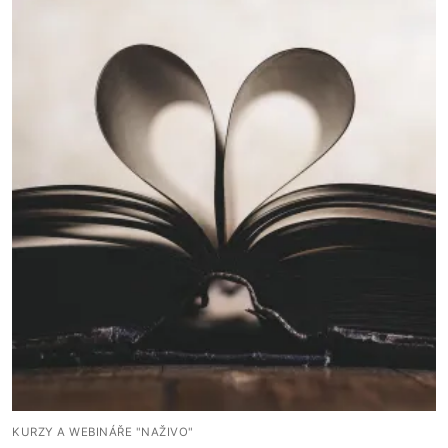
KURZY A WEBINÁŘE "NAŽIVO"